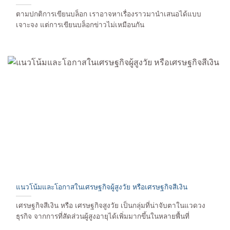
ตามปกติการเขียนบล็อก เราอาจหาเรื่องราวมานำเสนอได้แบบ
เจาะจง แต่การเขียนบล็อกข่าวไม่เหมือนกัน
แนวโน้มและโอกาสในเศรษฐกิจผู้สูงวัย หรือเศรษฐกิจสีเงิน
เศรษฐกิจสีเงิน หรือ เศรษฐกิจสูงวัย เป็นกลุ่มที่น่าจับตาในแวดวง
ธุรกิจ จากการที่สัดส่วนผู้สูงอายุได้เพิ่มมากขึ้นในหลายพื้นที่