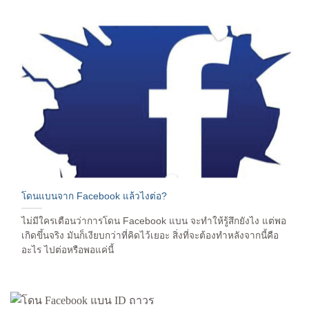
โดนแบนจาก Facebook แล้วไงต่อ?
ไม่มีใครเตือนว่าการโดน Facebook แบน จะทำให้รู้สึกยังไง แต่พอ
เกิดขึ้นจริง มันก็เงียบกว่าที่คิดไว้เยอะ สิ่งที่จะต้องทำหลังจากนี้คือ
อะไร ไปต่อหรือพอแค่นี้