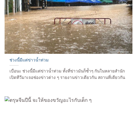
ช่วงนี้มีแต่ข่าวน้ำท่วม
เบื่อนะ ช่วงนี้มีแต่ข่าวน้ำท่วม ทั้งที่ข่าวมันก็ซ้ำๆ กันในหลายสำนัก
เปิดทีวีมาเจอช่องข่าวต่าง ๆ รายงานข่าวเดียวกัน สถานที่เดียวกัน