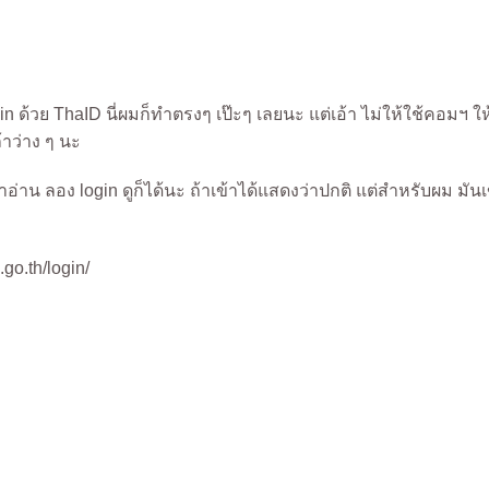
n ด้วย ThaID นี่ผมก็ทำตรงๆ เป๊ะๆ เลยนะ แต่เอ้า ไม่ให้ใช้คอมฯ ให
้าว่าง ๆ นะ
าอ่าน ลอง login ดูก็ได้นะ ถ้าเข้าได้แสดงว่าปกติ แต่สำหรับผม มันเ
o.go.th/login/