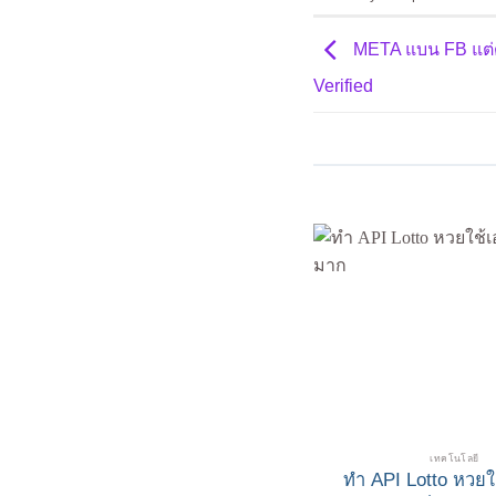
META แบน FB แต่ดั
Verified
เทคโนโลยี
ทำ API Lotto หวยใช