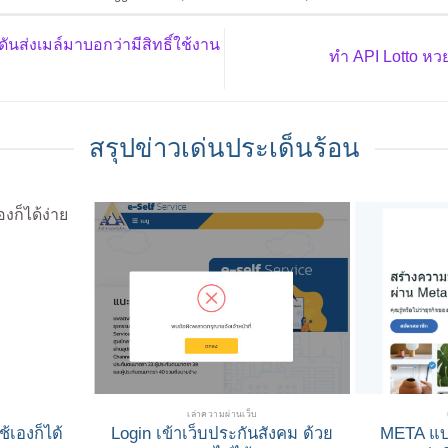
นส่งเมล์มาบอกว่ามีสิทธิ์ใช้งาน
ทำ API Lotto หวย
สรุปข่าวเด่นประเด็นร้อน
เล่าความผ่านเว็บ
้เองก็ได้
Login เข้าเว็บประกันสังคม ด้วย
META แบน