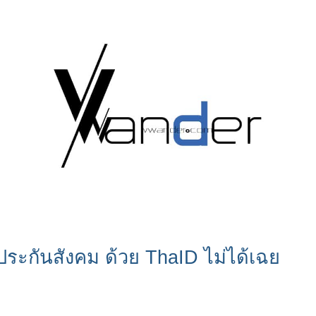
บประกันสังคม ด้วย ThaID ไม่ได้เฉย