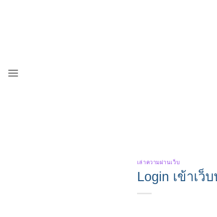
Skip
to
content
เล่าความผ่านเว็บ
Login เข้าเว็