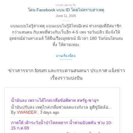
เล่าความผ่านเว็บ
โดน Facebook แบน ID โดยไม่ทราบสาเหตุ
June 11, 2025
แบนแบบไม่รู้สาเหตุ แบนแบบไม่รู้อิโหน่อิเหน่ ห่วงกลุ่มที่มีสมาชิก
กว่าแสนคน กับเพจที่พ่วงกับเว็บอีก 4-5 เพจ รอวันปลิว มีแจ้งให้
อุทธรณ์ผ่านทางเมล์ ให้ยื่นเรื่องอุทธรณ์ มีเวลา 180 วันก่อนโดนลบ
ทิ้ง ให้ตายเหอะ
อ่านเรื่องนี้ต่อ
ข่าวสารจาก forum และกระดานสนทนา ประกาศ แจ้งข่าว
เรื่องราวแบ่งปัน
น้ำมันลง เพราะได้ไกล่เกลี่ยข้อพิพาท สหรัฐ-ซาอุฯ
น้ำมันปรับลง เหตุไกล่เกลี่ยช่วยลดแรงกังวล ฮูตีขู่ปิดล้อ...
By
VWANDER
,
3 days ago
ภาคใต้ เฝ้าระวังน้ำป่าไหลหลาก น้ำท่วมฉับพลัน ช่วง 10-
15 ก.ค.69