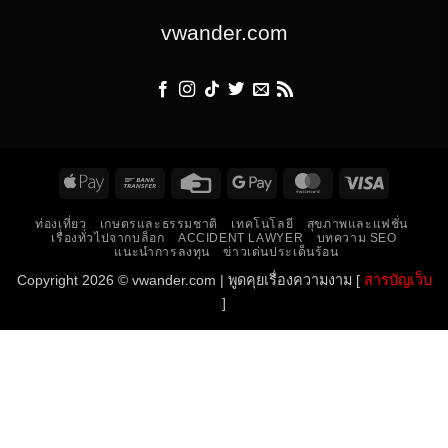
vwander.com
Apple
Bank
Credit
Google
MasterCard
Visa
Pay
Transfer
Card
Pay
ท่องเที่ยว
เกษตรและธรรมชาติ
เทคโนโลยี
สุขภาพและแฟชั่น
เรื่องทั่วไปจากบล็อก
ACCIDENT LAWYER
บทความ SEO
แนะนำการลงทุน
ข่าวเด่นประเด็นร้อน
Copyright 2026 ©
vwander.com
|
พูดคุยเรื่องความงาม
[
สารบัญเว็บ
]