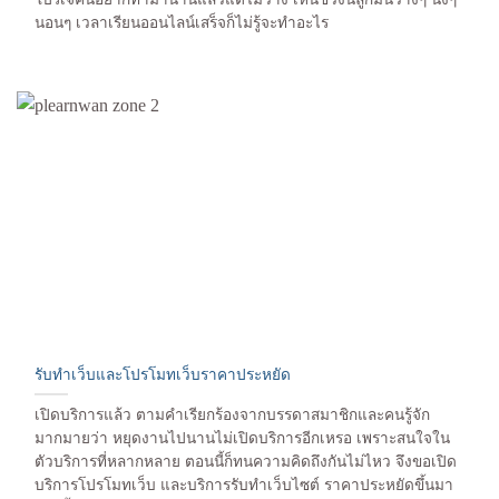
นอนๆ เวลาเรียนออนไลน์เสร็จก็ไม่รู้จะทำอะไร
รับทำเว็บและโปรโมทเว็บราคาประหยัด
เปิดบริการแล้ว ตามคำเรียกร้องจากบรรดาสมาชิกและคนรู้จัก
มากมายว่า หยุดงานไปนานไม่เปิดบริการอีกเหรอ เพราะสนใจใน
ตัวบริการที่หลากหลาย ตอนนี้ก็ทนความคิดถึงกันไม่ไหว จึงขอเปิด
บริการโปรโมทเว็บ และบริการรับทำเว็บไซต์ ราคาประหยัดขึ้นมา