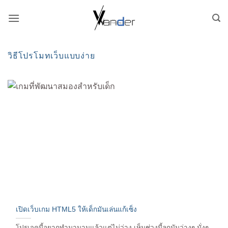
Skip
to
content
วิธีโปรโมทเว็บแบบง่าย
เปิดเว็บเกม HTML5 ให้เด็กมันเล่นแก้เซ็ง
โปรเจคนี้อยากทำมานานแล้วแต่ไม่ว่าง เห็นช่วงนี้ลูกมันว่างๆ นั่งๆ