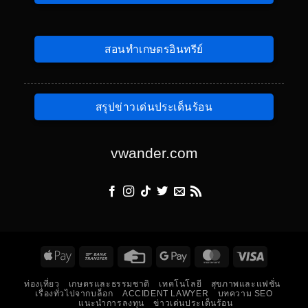
สอนทำเกษตรอินทรีย์
สรุปข่าวเด่นประเด็นร้อน
vwander.com
Apple
Bank
Credit
Google
MasterCard
Visa
Pay
Transfer
Card
Pay
ท่องเที่ยว
เกษตรและธรรมชาติ
เทคโนโลยี
สุขภาพและแฟชั่น
เรื่องทั่วไปจากบล็อก
ACCIDENT LAWYER
บทความ SEO
แนะนำการลงทุน
ข่าวเด่นประเด็นร้อน