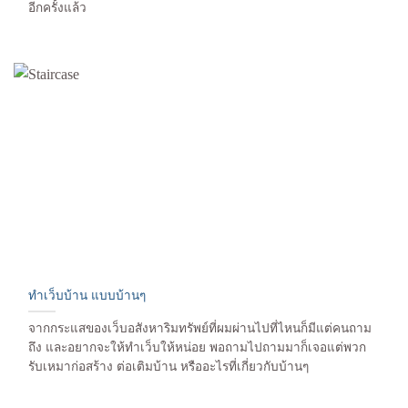
อีกครั้งแล้ว
ทำเว็บบ้าน แบบบ้านๆ
จากกระแสของเว็บอสังหาริมทรัพย์ที่ผมผ่านไปที่ไหนก็มีแต่คนถาม
ถึง และอยากจะให้ทำเว็บให้หน่อย พอถามไปถามมาก็เจอแต่พวก
รับเหมาก่อสร้าง ต่อเติมบ้าน หรืออะไรที่เกี่ยวกับบ้านๆ